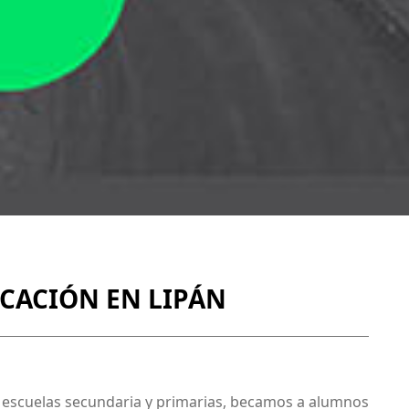
CACIÓN EN LIPÁN
escuelas secundaria y primarias, becamos a alumnos